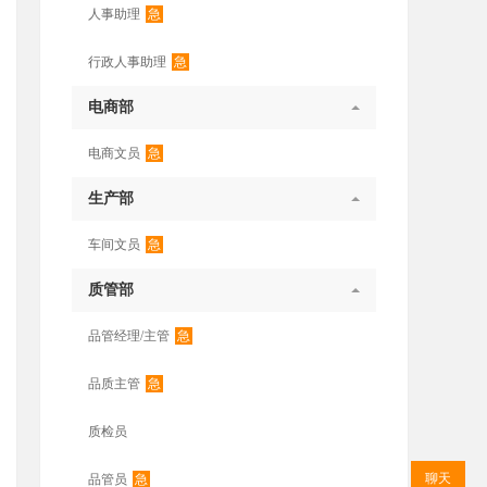
急
人事助理
急
行政人事助理
电商部
急
电商文员
生产部
急
车间文员
质管部
急
品管经理/主管
急
品质主管
质检员
聊天
急
品管员