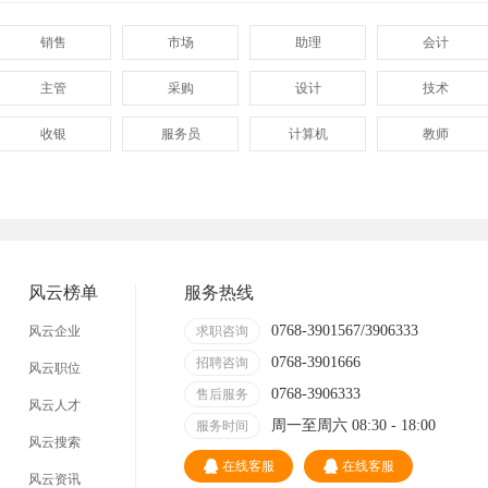
销售
市场
助理
会计
主管
采购
设计
技术
收银
服务员
计算机
教师
管理
顾问
促销
网页
技术员
营业员
暑假工
事业单位
淘宝推广
网店
陶瓷
卫浴
风云榜单
服务热线
牌坊街
0768-3901567/3906333
风云企业
求职咨询
0768-3901666
招聘咨询
风云职位
0768-3906333
售后服务
风云人才
周一至周六 08:30 - 18:00
服务时间
风云搜索
在线客服
在线客服
风云资讯