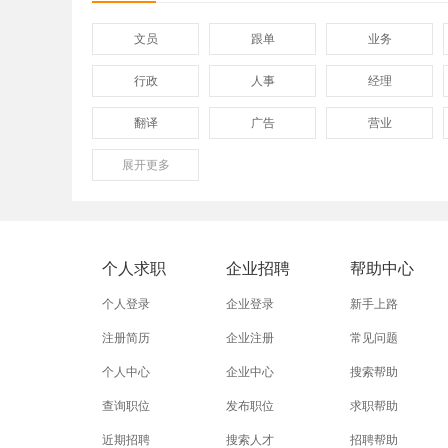
文员
跟单
业务
行政
人事
经理
翻译
广告
营业
展开
保险
更多
模具
软件
外贸业务员
业务员
设计师
淘宝美工
淘宝运营
淘宝客服
个人求职
企业招聘
帮助中心
五金
不锈钢
晚礼服
个人登录
企业登录
新手上路
注册简历
企业注册
常见问题
个人中心
企业中心
搜索帮助
查询职位
发布职位
求职帮助
近期招聘
搜索人才
招聘帮助