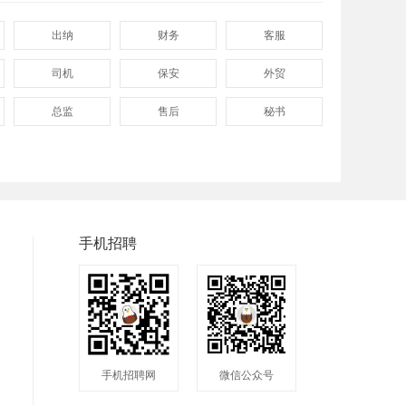
出纳
财务
客服
司机
保安
外贸
总监
售后
秘书
程序
拓展
电工
普工
兼职
快递
洁具
服装
食品
手机招聘
手机招聘网
微信公众号