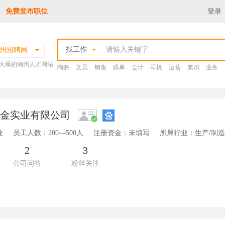
免费发布职位
登录
找工作
州招聘网
火爆的潮州人才网站
陶瓷
文员
销售
跟单
会计
司机
运营
兼职
业务
五金实业有限公司
业
员工人数：200—500人
注册资金：未填写
所属行业：生产/制
2
3
公司问答
粉丝关注