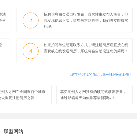
违法
招聘信息由会员自行发布，真实性由发布人负责，但
2
任何
若发现信息不实，请您向本站检举，我们将立即核实
处理。
息，
如果招聘单位隐藏联系方式，请注册简历后直接在线
4
应聘或在线发送简历，系统将会自动投送您的简历！
现在登记我的简历，轻松找份好工作！
潮州人才网在全国近百个城市
享受潮州人才网独有的顾问式求职服务，
免去重复注册简历之苦！
通过邮箱每天为你推荐最新职位！
联盟网站