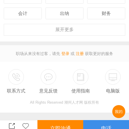
会计
出纳
财务
客服
行政
人事
展开
更多
经理
主管
采购
职场从来没有过客，请先
登录
或
注册
获取更好的服务
设计
技术
司机
保安
外贸
翻译
联系方式
意见反馈
使用指南
电脑版
广告
营业
收银
All Rights Reserved 潮州人才网 版权所有
服务员
计算机
教师
总监
售后
秘书
立即沟通
电话