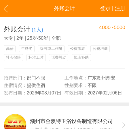
外账会计
登录 | 注册
4000~5000
外账会计
(1人)
大专 | 2年 | 25岁-50岁 | 全职
高薪
年终奖
饭补或工作餐
公费旅游
公费培训
社会保险
标准工时
话费补助
加班补助
招聘部门：
部门不限
工作地点：
广东潮州潮安
住宿情况：
提供住宿
性别要求：
不限
发布日期：
2026年08月07日
有效日期：
2027年02月06日
潮州市金澳特卫浴设备制造有限公司