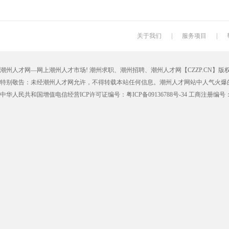
关于我们
|
服务项目
|
潮州人才网—网上潮州人才市场! 潮州求职、潮州招聘、潮州人才网【CZZP.CN】版权所有
特别敬告：未经潮州人才网允许，不得转载本站任何信息。潮州人才网站中人气火爆
中华人民共和国增值电信经营ICP许可证编号：粤ICP备09136788号-34 工商注册编号：4405