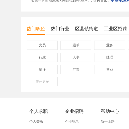
更多地区程
如果在更多潮州地区未到找到合适职位，请再尝试，
热门职位
热门行业
区县镇街道
工业区招聘
文员
跟单
业务
行政
人事
经理
翻译
广告
营业
展开
保险
更多
模具
软件
外贸业务员
业务员
设计师
淘宝美工
淘宝运营
淘宝客服
个人求职
企业招聘
帮助中心
五金
不锈钢
晚礼服
个人登录
企业登录
新手上路