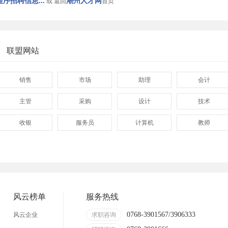
序招聘信息...
潮州人才网
或 返回
首页
联盟网站
销售
市场
助理
会计
主管
采购
设计
技术
收银
服务员
计算机
教师
管理
顾问
促销
网页
技术员
营业员
暑假工
事业单位
淘宝推广
网店
陶瓷
卫浴
风云榜单
服务热线
牌坊街
0768-3901567/3906333
风云企业
求职咨询