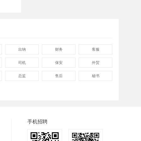
出纳
财务
客服
司机
保安
外贸
总监
售后
秘书
程序
拓展
电工
普工
兼职
快递
洁具
服装
食品
手机招聘