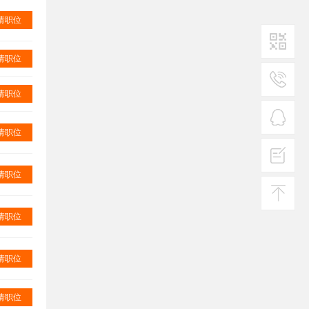
请职位
请职位
二维码1
请职位
服务
热线
请职位
在线
客服
请职位
投诉
建议
请职位
返回
顶部
请职位
请职位