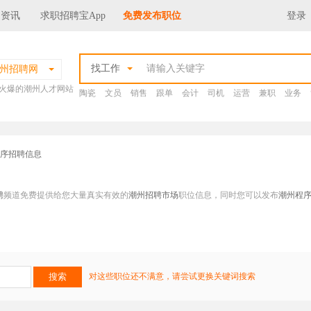
场资讯
求职招聘宝App
免费发布职位
登录
找工作
州招聘网
火爆的潮州人才网站
陶瓷
文员
销售
跟单
会计
司机
运营
兼职
业务
程序招聘信息
聘
频道免费提供给您大量真实有效的
潮州招聘市场
职位信息，同时您可以发布
潮州程
对这些职位还不满意，请尝试更换关键词搜索