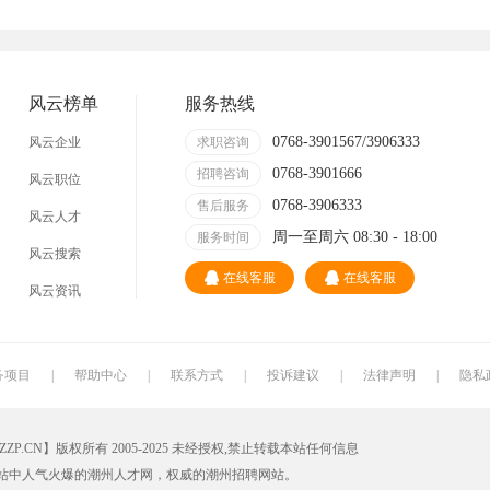
技术员
营业员
暑假工
事业单位
淘宝推广
网店
陶瓷
卫浴
风云榜单
服务热线
牌坊街
0768-3901567/3906333
风云企业
求职咨询
0768-3901666
招聘咨询
风云职位
0768-3906333
售后服务
风云人才
周一至周六 08:30 - 18:00
服务时间
风云搜索
在线客服
在线客服
风云资讯
务项目
|
帮助中心
|
联系方式
|
投诉建议
|
法律声明
|
隐私
CN】版权所有 2005-2025 未经授权,禁止转载本站任何信息
站中人气火爆的潮州人才网，权威的潮州招聘网站。