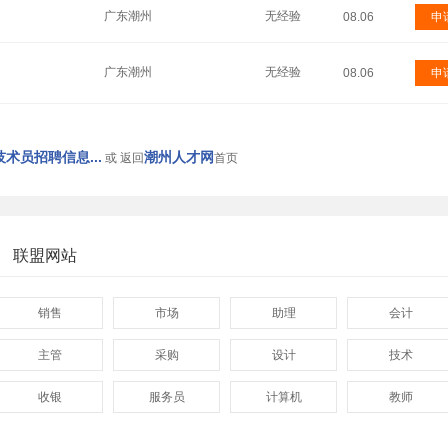
广东潮州
无经验
08.06
申
广东潮州
无经验
08.06
申
术员招聘信息...
潮州人才网
或 返回
首页
联盟网站
销售
市场
助理
会计
主管
采购
设计
技术
收银
服务员
计算机
教师
管理
顾问
促销
网页