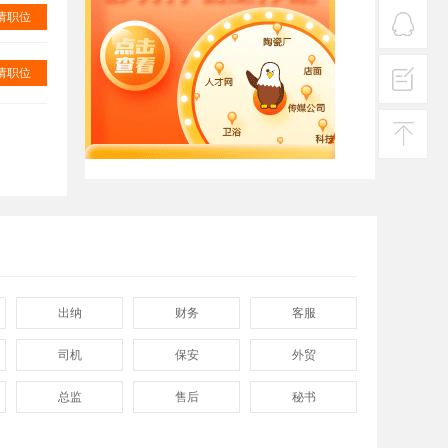
服务
请职位
热线
在线
请职位
客服
投诉
建议
返回
顶部
出纳
财务
客服
司机
保安
外贸
总监
售后
秘书
程序
拓展
电工