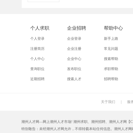
外贸业务员
业务员
设计师
淘宝美工
淘宝运营
淘宝客服
个人求职
企业招聘
帮助中心
五金
不锈钢
晚礼服
个人登录
企业登录
新手上路
注册简历
企业注册
常见问题
个人中心
企业中心
搜索帮助
查询职位
发布职位
求职帮助
近期招聘
搜索人才
招聘帮助
关于我们
|
服
潮州人才网—网上潮州人才市场! 潮州求职、潮州招聘、潮州人才网【CZZP.
特别敬告：未经潮州人才网允许，不得转载本站任何信息。潮州人才网