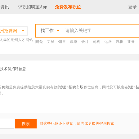
场资讯
求职招聘宝App
免费发布职位
登录
找工作
州招聘网
火爆的潮州人才网站
陶瓷
文员
销售
跟单
会计
司机
运营
兼职
业务
州技术员招聘信息
招聘
频道免费提供给您大量真实有效的
潮州招聘市场
职位信息，同时您可以发布
潮州
道。
对这些职位还不满意，请尝试更换关键词搜索