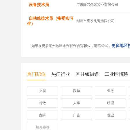
设备技术员
广东隆兴包装实业有限公司
自动线技术员（接受实习
潮州市庆发陶瓷有限公司
生）
更多地区技
如果在更多潮州地区未到找到合适职位，请再尝试，
热门职位
热门行业
区县镇街道
工业区招聘
文员
跟单
业务
行政
人事
经理
翻译
广告
营业
展开
保险
更多
模具
软件