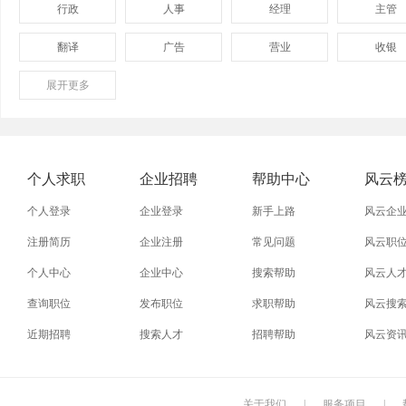
行政
人事
经理
主管
翻译
广告
营业
收银
展开
保险
更多
模具
软件
管理
外贸业务员
业务员
设计师
技术员
淘宝美工
淘宝运营
淘宝客服
淘宝推
个人求职
企业招聘
帮助中心
风云
五金
不锈钢
晚礼服
牌坊街
个人登录
企业登录
新手上路
风云企
注册简历
企业注册
常见问题
风云职
个人中心
企业中心
搜索帮助
风云人
查询职位
发布职位
求职帮助
风云搜
近期招聘
搜索人才
招聘帮助
风云资
关于我们
|
服务项目
|