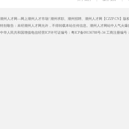
潮州人才网—网上潮州人才市场! 潮州求职、潮州招聘、潮州人才网【CZZP.CN】版权所有
特别敬告：未经潮州人才网允许，不得转载本站任何信息。潮州人才网站中人气火爆
中华人民共和国增值电信经营ICP许可证编号：粤ICP备09136788号-34 工商注册编号：4405