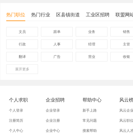
热门职位
热门行业
区县镇街道
工业区招聘
联盟网
文员
跟单
业务
销售
行政
人事
经理
主管
翻译
广告
营业
收银
展开
保险
更多
模具
软件
管理
外贸业务员
业务员
设计师
技术员
淘宝美工
淘宝运营
淘宝客服
淘宝推
个人求职
企业招聘
帮助中心
风云
五金
不锈钢
晚礼服
牌坊街
个人登录
企业登录
新手上路
风云企
注册简历
企业注册
常见问题
风云职
个人中心
企业中心
搜索帮助
风云人