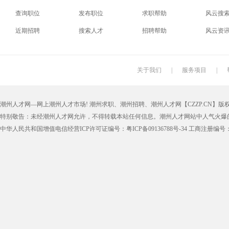
查询职位
发布职位
求职帮助
风云搜
近期招聘
搜索人才
招聘帮助
风云资
关于我们
|
服务项目
|
潮州人才网—网上潮州人才市场! 潮州求职、潮州招聘、潮州人才网【CZZP.CN】版权所有
特别敬告：未经潮州人才网允许，不得转载本站任何信息。潮州人才网站中人气火爆
中华人民共和国增值电信经营ICP许可证编号：粤ICP备09136788号-34 工商注册编号：4405