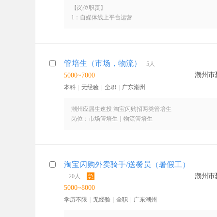
【岗位职责】
1：自媒体线上平台运营
平台布局:抖音/小红书/视频号/公众号账号搭建与定位
内容生产:美食种草、优惠攻略、用户故事、品牌IP打造
内容运营:日常更新、评论互动、粉丝维护、话题运营
2：流量与转化运营
管培生（市场，物流）
5人
平台流量运营:线上营销方案、算法适配、话题挑战、达
潮州市
5000~7000
转化引流:挂载外卖入口、引导进群/加企微沉淀私域
效果复盘:曝光、涨粉、引流转化、订单带动数据跟踪
本科
|
无经验
|
全职
|
广东潮州
3：任务承接
私域运营，M端-C端联动，完成项目维度的配合及提优。
潮州应届生速投 淘宝闪购招两类管培生
【任职要求】
岗位：市场管培生｜物流管培生
大专及以上学历，会写文案 + 剪映 + 看数据、熟悉 2
薪资：5000-8000｜五险 + 绩效 + 节日福利
体运营；有爆款案例 / 起号经验者优先
要求：26 届全日制本科，物流 / 营销 / 工商专业优先
公司优势
8 年即时零售老牌企业，淘宝闪购金牌代理
淘宝闪购外卖骑手/送餐员（暑假工）
潮州本地 600 人团队，2 大运营中心 + 20 个站点
潮州市
20人
急
专属管培体系，直通市场、物流管理岗
市场岗：商户开发、商务运营对接
5000~8000
物流岗：运力调度、骑手管理、数据运营
学历不限
|
无经验
|
全职
|
广东潮州