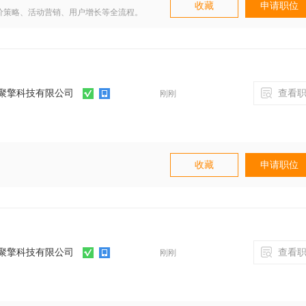
收藏
申请职位
价策略、活动营销、用户增长等全流程。
，提升整体经营效率与盈利水平。
域零售整体业绩结果负责。
业即时零售运营相关工作经验。
活动操盘、数据复盘、商家全链路管理。
聚擎科技有限公司
查看职
刚刚
城市零售业务，抗压能力强。
较强结果导向与业务统筹思维。
。
收藏
申请职位
聚擎科技有限公司
查看职
刚刚