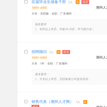
应届毕业生储备干部
5人
急
精准
潮州人
3000~4000
大专
|
无经验
|
全职
|
广东潮州
基本要求
1、专科以上学历，年龄18-26岁，学习能力佳；
2、具备良好的沟通应变能力和团队合作意识；
3、性格乐观开朗，勇于挑战高薪，抗压能力强；
工作内容：
招聘顾问
5人
急
精准
1、通过互联网、电话方式联系开发有招聘需求的企业
潮州人
3000~6000
2、对于有意向合作的客户，根据其需求提供相关招聘方
3、协助公司线下招聘会筹办，提供平台服务，帮助企业
大专
|
1年
|
全职
|
广东潮州
上班时间：周一到周六 上午 8：45-12:00 下午 2:00-6:0
基本要求：
薪酬构成：无责底薪+绩效+补贴+奖金+生日福利
1、大专以上学历，无经验者公司提供培训；
发展空间：根据个人潜力，公司提供专业培训，提供完善
2、善于与人接触交流，有良好沟通能力；
其他福利：带薪年假、节日福利、年终奖金、公费培训、
3、接触过互联网招聘，对人力资源有一定的认识；
公司位于潮州市区，交通便利，这里有nice的90后小哥哥
工作内容：
活跃的工作氛围，拒绝勾心斗角，欢迎应届小可爱加入！
销售代表（潮州人才网）
5人
急
1、通过互联网各个招聘渠道开拓合作客户
精准