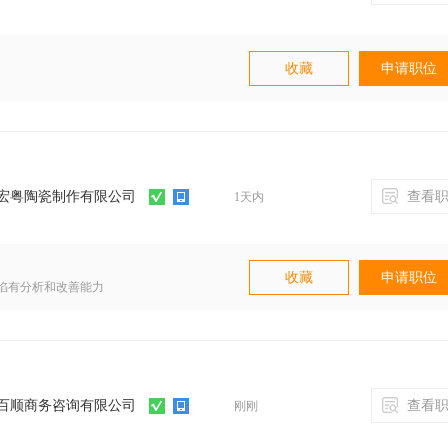
工作。
月休三天(含节假日）（3-5天排一次班）
收藏
申请职位
；
好的客户关系；
拜访客户以及展会做展示用，撰写各种促销及
宏粤陶瓷制作有限公司
查看职
1天内
观、感性、富有吸引力的描述；及时了解同
收藏
申请职位
陷有分析和改善能力
工作强度和工作压力；
百顺商务咨询有限公司
查看职
刚刚