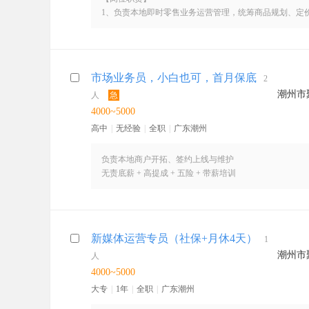
1、负责本地即时零售业务运营管理，统筹商品规划、定
2、对接平台流量、补贴政策，落地日常及大促营销活动
3、跨部门协同推进业务落地，制定业务增长方案，对区
【任职要求】
1、有朴朴超市、叮咚买菜、美团买菜、京东到家等同行
市场业务员，小白也可，首月保底
2
2、熟悉即时生鲜、商超零售运营模式，精通商品运营、
潮州市
人
3、具备较强数据分析能力、目标管控能力，能独立操盘
急
4、做事逻辑清晰，执行力强，擅长跨部门沟通协调，有
4000~5000
5、大专及以上学历，2年以上相关零售运营岗位经验优先
高中
|
无经验
|
全职
|
广东潮州
负责本地商户开拓、签约上线与维护
无责底薪 + 高提成 + 五险 + 带薪培训
敢拼敢闯，挑战高薪！
新媒体运营专员（社保+月休4天）
1
潮州市
人
4000~5000
大专
|
1年
|
全职
|
广东潮州