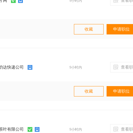
才网
查看职
9小时内
 单休制
收藏
申请职位
晋升空间
薪年假、节日福利、年终奖金、公费培训、
；
标感强；
小姐姐，暖心的boss，舒适的工作环境，有趣
向发展的，欢迎！
韵达快递公司
查看职
9小时内
求，促进合作；
的维护工作；
，提出针对性招聘方案；
收藏
申请职位
，公司提供培训；
日福利、年终奖金、聚餐、团建活动等
果反馈
茶叶有限公司
查看职
9小时内