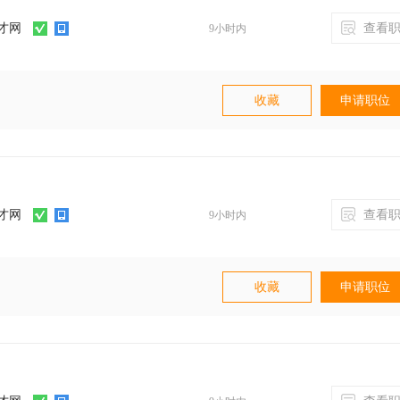
才网
查看职
9小时内
收藏
申请职位
才网
查看职
9小时内
案
招纳人才
0 法定节假日休息
收藏
申请职位
晋升空间
不定时下午茶、聚餐、团建活动等
小姐姐，暖心的boss，舒适的工作环境，有趣