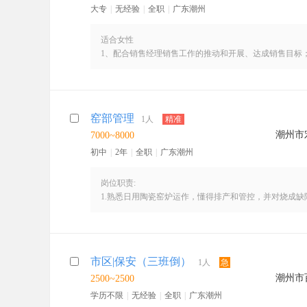
问题件客服：负责现场问题件处理，打单以及破损上报等
大专
|
无经验
|
全职
|
广东潮州
工作时间：早班:8:00-17:00， 晚班:13:00-21:00，
【薪酬待遇】
适合女性
试用期（一个月）2800，
1、配合销售经理销售工作的推动和开展、达成销售目标
转正后综合收入3400-4000。
2、根据产值任务及公司要求进行团队组建；
提供食宿，入职半年以上加100元/月工龄奖。
3、协助跟进客户，包括客户下单安排打包发货，保持良
4、团队伙伴专业培训；
5、负责团队的数据跟踪与总结分析；
窑部管理
1人
精准
6、撰写茶叶描述文案、品牌宣传文案、编写PPT为外出
潮州市
7000~8000
营销文案与实施方案；挖掘产品亮点与卖点，产品进行直
行业动态和购物消费变化，为推广活动提供支持。
初中
|
2年
|
全职
|
广东潮州
任职要求：
1、大专以上学历，有过店面管理工作经验优先
岗位职责:
2、熟练使用办公软件，有良好的文案功底
1.熟悉日用陶瓷窑炉运作，懂得排产和管控，并对烧成缺
3、具备良好团队管理能力和沟通能力，能够承受较大的
2.确保窑炉运行的稳定性和安全性
3.管理好工人装拆窑，提高生产效率
工作时间：早班9:00-18:00，晚班14:00-23:00
任职要求：
1.具备二次烧日用瓷的窑炉操作经验
市区|保安（三班倒）
1人
急
2.责任心强，工作认真负责，部门协调性强
潮州市
2500~2500
需上夜班
*提供午休食宿，缴纳社保
学历不限
|
无经验
|
全职
|
广东潮州
*工资面议，根据个人条件、工作经验定薪