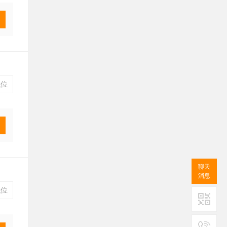
位
聊天
消息
位
二维码