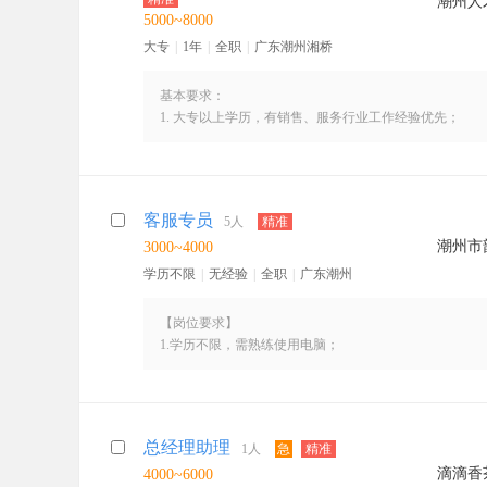
潮州人
2、了解有意向合作的客户需求，帮助提升招聘效率
有意者也可以直接联系
5000~8000
3、参与公司不定时高校招聘活动，提供专业平台服务
联系人：薛小姐
大专
|
1年
|
全职
|
广东潮州湘桥
（微信同号，可添加）
上班时间：周一到周六 上午 8：45-12:00 下午 2:00-6:00
薪酬构成：无责底薪+绩效+补贴+奖金+生日福利
基本要求：
发展空间：根据个人潜力，公司提供专业培训，提供完善
1. 大专以上学历，有销售、服务行业工作经验优先；
其他福利：公司设有茶水间和微波炉、不定时下午茶、带
2. 具备良好的沟通表达能力和主动学习能力，抗压能力佳
聚餐、团建活动等
3. 掌握基本销售技能，具有敏锐的洞察力和决策力，目
公司位于潮州市区，交通便利，这里有nice的90后小哥哥
岗位职责
客服专员
活跃的工作氛围，拒绝勾心斗角，愿意长期往人力资源方
5人
精准
1. 熟悉公司网站、APP、公众号等产品及业务流程；
潮州市
3000~4000
2. 通过电话及网络等方式与企业联系，挖掘客户招聘需
有意者也可以直接联系
3. 通过不同渠道分析开发，做好新客户的开拓和老客户
学历不限
|
无经验
|
全职
|
广东潮州
联系人：薛小姐
4. 完成销售指标，积极反馈客户和市场动态，整理资源
（微信同号，可添加，请备注【招聘顾问】）
【岗位要求】
工作时间：周一至周六（周日休息）
1.学历不限，需熟练使用电脑；
上午 8:45-12:00
2.性格开朗，工作耐心细致，具备较好的抗压能力；
下午 14:00-18:00
3.能较快适应新环境，有客服相关经验优先，接受应届生
【岗位内容】
公司设有茶水间和微波炉、不定时下午茶、带薪年假、节
处理快递问题咨询，对接反馈客户问题
工作地点: 市区春荣路金佳园 (9路公交车可直达）
总经理助理
1人
急
精准
出港客服：对接发件客户的各项问题件，登记跟踪处理结
滴滴香
4000~6000
进港客服：负责处理客诉，时效内解决客户问题。