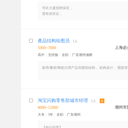
*有陶瓷制造业工作经验者优先，工作地点在意溪，家住
市区大厦招聘保安，
需有保安证，
上班时间：三班倒
8:30-12:00
12:00-6:00
6：00-隔天早上8:30
產品结构绘图员
1人
工资2500
上海必
5000~7000
高中
|
无经验
|
全职
|
广东潮州湘桥
家用/餐厨/陶瓷日用产品等图纸绘制， 机构设计， 图面
淘宝闪购零售部城市经理
1人
急
潮州市
8000~12000
大专
|
3年
|
全职
|
广东潮州
【岗位职责】