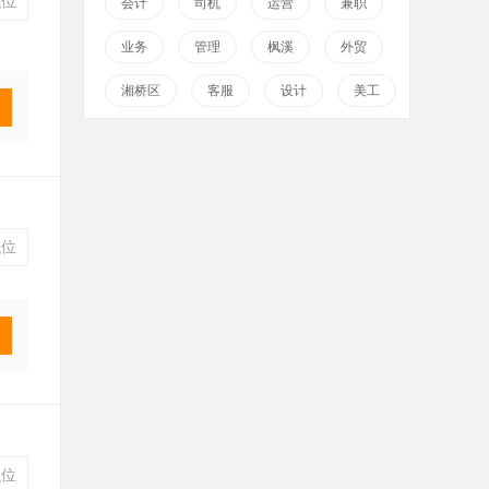
位
会计
司机
运营
兼职
业务
管理
枫溪
外贸
湘桥区
客服
设计
美工
位
位