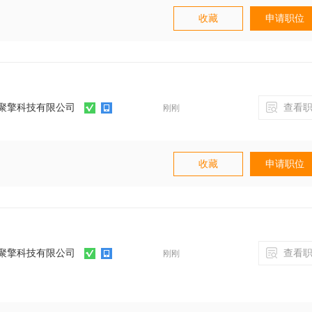
收藏
申请职位
人合作、直播探店
聚擎科技有限公司
查看职
刚刚
收藏
申请职位
 个以上平台、网感好、执行力强，就是合格新媒
聚擎科技有限公司
查看职
刚刚