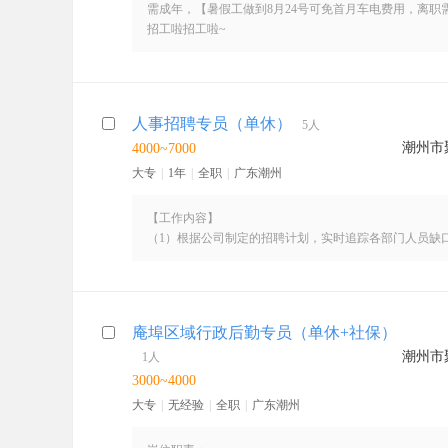
需成年，【暑假工做到8月24号可免首月车电费用，离职
招工啦招工啦~
饿了么高薪招聘骑手20名，潮州区域就近安排
薪资报酬：月4000-6000，上不封顶，想拿多少由你决定
任职要求：
1、会使用智能手机
人事招聘专员（单休）
5人
2、身体健康、无隐疾
潮州市
4000~7000
3、会驾驶电动车
4、积极向上、有团队意识
大专
|
1年
|
全职
|
广东潮州
有意者可直接投递简历后电话联系
【工作内容】
入职可享受高额补贴，福利多无套路，赶紧找我们报名了
（1）根据公司制定的招聘计划，实时追踪各部门人员缺
（2）执行面试邀约、评估、跟进录用等全流程；
（3）挖掘并开拓多元化线上线下招聘渠道，定期分析招
（4）关注新人融入与留存，从入职到转正跟踪，降低流
庵埠区域行政后勤专员（单休+社保）
【任职要求】
潮州市
1人
（1）1年以上招聘相关经验， 熟悉全流程招聘及渠道开
（2）熟练使用招聘系统、办公软件，抗压能力MAX。
3000~4000
（3）不满足于常规，敢尝试新渠道与模式；
大专
|
无经验
|
全职
|
广东潮州
（4）结果导向，把“0缺口”和“高留存”当作勋章。