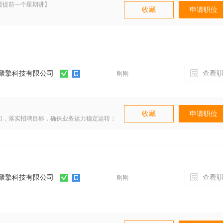
需提前一个星期讲】
收藏
申请职位
！
聚擎科技有限公司
查看职
刚刚
收藏
申请职位
解吧！
口，落实招聘目标，确保业务运力稳定运转；
聘渠道效果，迭代策略，提升人岗匹配效率；
失率。
聚擎科技有限公司
查看职
刚刚
发优先；